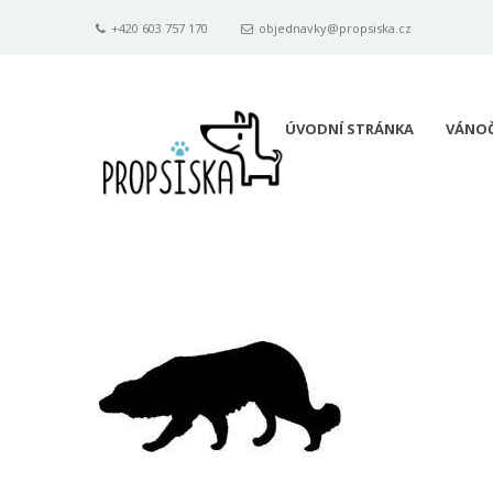
+420 603 757 170
objednavky@propsiska.cz
ÚVODNÍ STRÁNKA
VÁNOČ