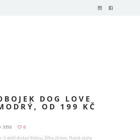
OBOJEK DOG LOVE
MODRÝ, OD 199 KČ
3350
0
S delší dodací lhůtou
,
Šířka 20 mm
,
Tkané stuhy