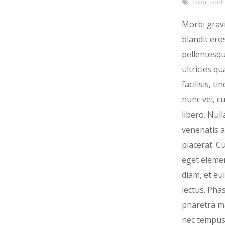
color
,
portf
Morbi grav
blandit ero
pellentesq
ultricies q
facilisis, ti
nunc vel, c
libero. Null
venenatis a
placerat. C
eget elem
diam, et e
lectus. Pha
pharetra ma
nec tempus