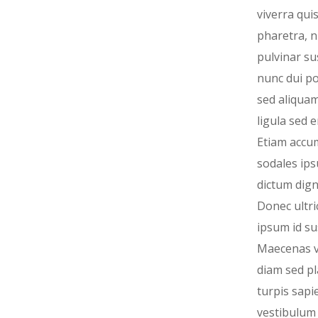
viverra quis
pharetra, n
pulvinar sus
nunc dui por
sed aliquam
ligula sed e
Etiam accu
sodales ip
dictum dign
Donec ultri
ipsum id sus
Maecenas v
diam sed pl
turpis sapi
vestibulum 