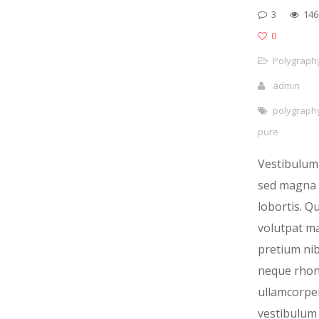
3
146
0
Polygraph
admin
polygraph
pure
Vestibulum 
sed magna 
lobortis. Q
volutpat ma
pretium ni
neque rho
ullamcorper
vestibulum 