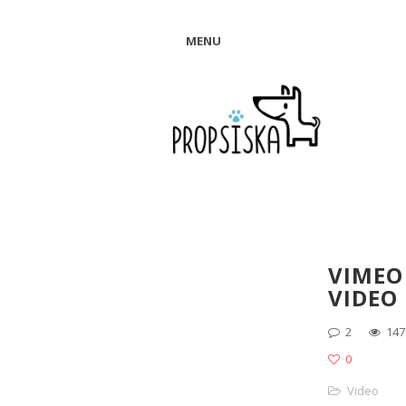
MENU
VIMEO
VIDEO
2
147
0
Video