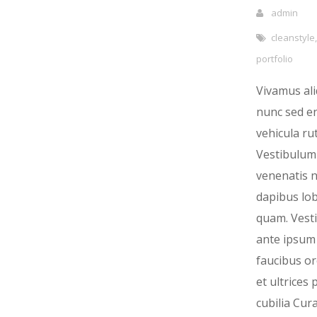
admin
cleanstyle
portfolio
Vivamus al
nunc sed e
vehicula ru
Vestibulum 
venenatis ni
dapibus lob
quam. Vest
ante ipsum 
faucibus or
et ultrices
cubilia Cura