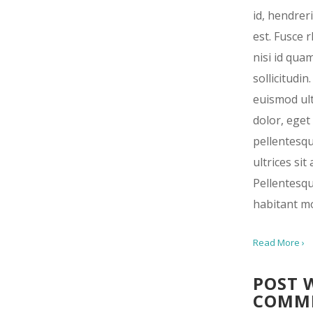
id, hendrer
est. Fusce 
nisi id qua
sollicitudin
euismod ult
dolor, eget
pellentesq
ultrices sit
Pellentesq
habitant mo
Read More ›
POST 
COMM