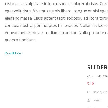
nisl massa, vulputate in leo a, sodales placerat risus. Cur
eget velit risus. Vivamus turpis libero, congue et nisi eget, 
eleifend massa. Class aptent taciti sociosqu ad litora tor
conubia nostra, per inceptos himenaeos. Nullam at laoree
Aenean hendrerit varius diam eu auctor. Nulla posuere 
quam a tincidunt.
Read More ›
SLIDER
2
126
0
Article
,
Vid
admin