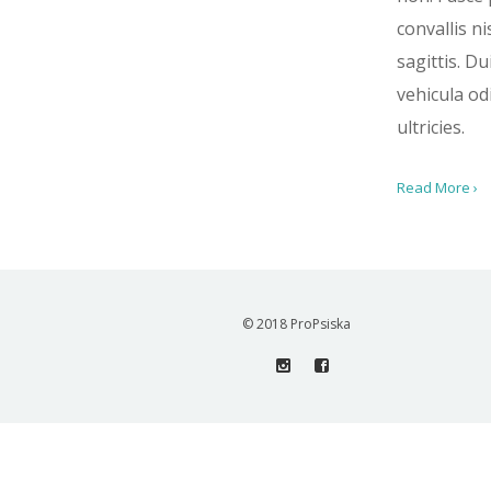
convallis nis
sagittis. D
vehicula od
ultricies.
Read More ›
© 2018 ProPsiska