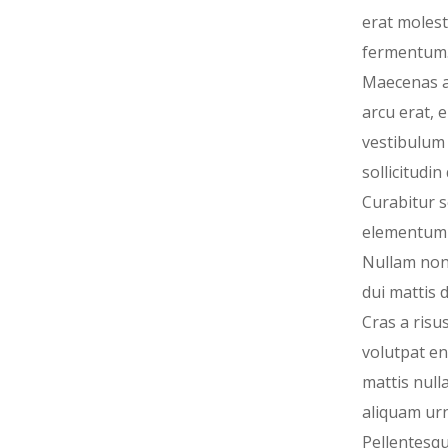
erat molest
fermentum
Maecenas a
arcu erat, 
vestibulum 
sollicitudin 
Curabitur 
elementum 
Nullam non 
dui mattis 
Cras a risu
volutpat en
mattis nulla
aliquam urn
Pellentesq