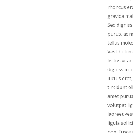
rhoncus er
gravida ma
Sed digniss
purus, ac m
tellus moles
Vestibulum 
lectus vita
dignissim, r
luctus erat,
tincidunt eli
amet purus
volutpat lig
laoreet ves
ligula sollic
non. Fusce