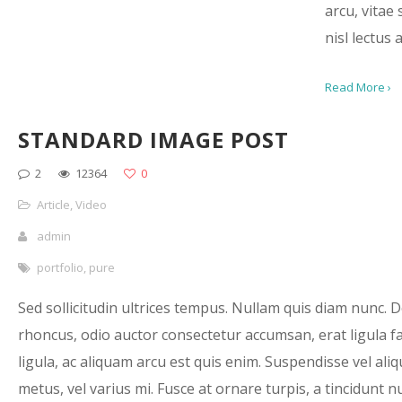
arcu, vitae
nisl lectus a
Read More ›
STANDARD IMAGE POST
2
12364
0
Article
,
Video
admin
portfolio
,
pure
Sed sollicitudin ultrices tempus. Nullam quis diam nunc. 
rhoncus, odio auctor consectetur accumsan, erat ligula fac
ligula, ac aliquam arcu est quis enim. Suspendisse vel ali
metus, vel varius mi. Fusce at ornare turpis, a tincidunt n