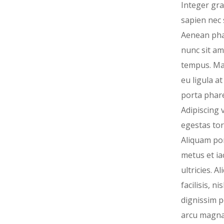
Integer gra
sapien nec s
Aenean pha
nunc sit am
tempus. M
eu ligula a
porta phare
Adipiscing v
egestas tor
Aliquam por
metus et ia
ultricies. A
facilisis, ni
dignissim 
arcu magn