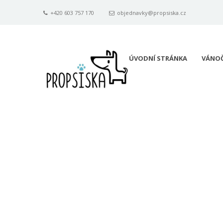
+420 603 757 170
objednavky@propsiska.cz
ÚVODNÍ STRÁNKA
VÁNOČ