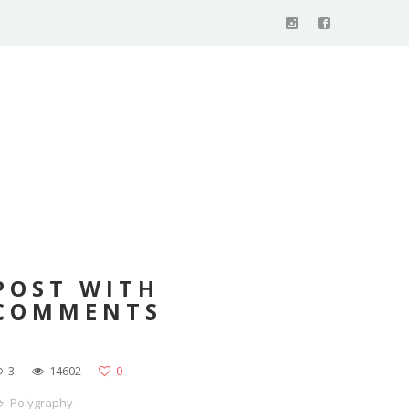
POST WITH
COMMENTS
3
14602
0
Polygraphy