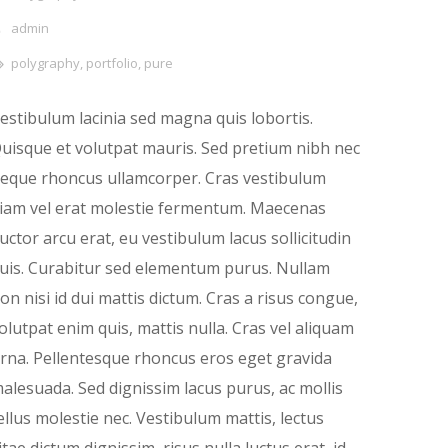
admin
polygraphy
,
portfolio
,
pure
estibulum lacinia sed magna quis lobortis.
uisque et volutpat mauris. Sed pretium nibh nec
eque rhoncus ullamcorper. Cras vestibulum
iam vel erat molestie fermentum. Maecenas
uctor arcu erat, eu vestibulum lacus sollicitudin
uis. Curabitur sed elementum purus. Nullam
on nisi id dui mattis dictum. Cras a risus congue,
olutpat enim quis, mattis nulla. Cras vel aliquam
rna. Pellentesque rhoncus eros eget gravida
alesuada. Sed dignissim lacus purus, ac mollis
ellus molestie nec. Vestibulum mattis, lectus